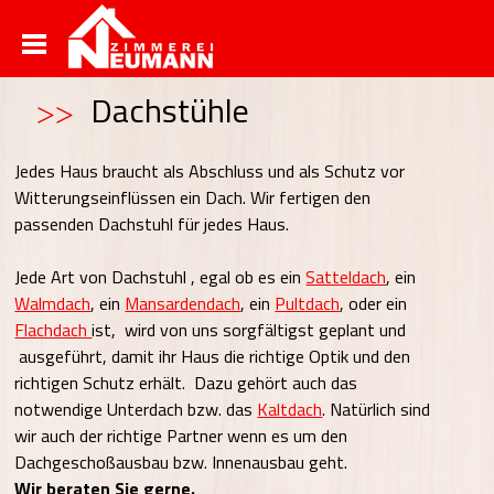
Rund um´s Haus
Dachstühle
Jedes Haus braucht als Abschluss und als Schutz vor
Witterungseinflüssen ein Dach. Wir fertigen den
passenden Dachstuhl für jedes Haus.
Jede Art von Dachstuhl , egal ob es ein
Satteldach
, ein
Walmdach
, ein
Mansardendach
, ein
Pultdach
, oder ein
Flachdach
ist, wird von uns sorgfältigst geplant und
ausgeführt, damit ihr Haus die richtige Optik und den
richtigen Schutz erhält. Dazu gehört auch das
notwendige Unterdach bzw. das
Kaltdach
. Natürlich sind
wir auch der richtige Partner wenn es um den
Dachgeschoßausbau bzw. Innenausbau geht.
Wir beraten Sie gerne.